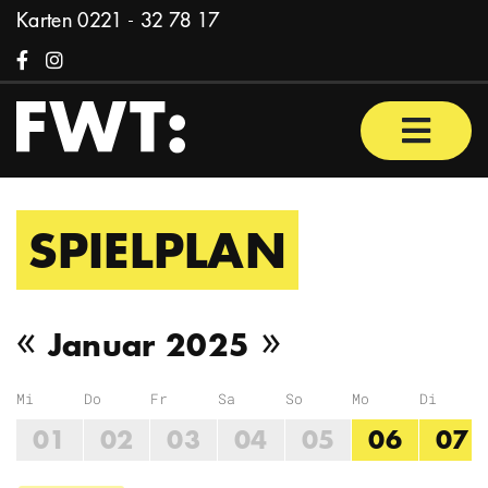
Zum Inhalt springen
Karten
0221 - 32 78 17
Facebook
Instagram
Haupt
SPIELPLAN
Vorheriger Monat
Nächster Mon
«
»
Januar 2025
Mi
Do
Fr
Sa
So
Mo
Di
01
02
03
04
05
06
07