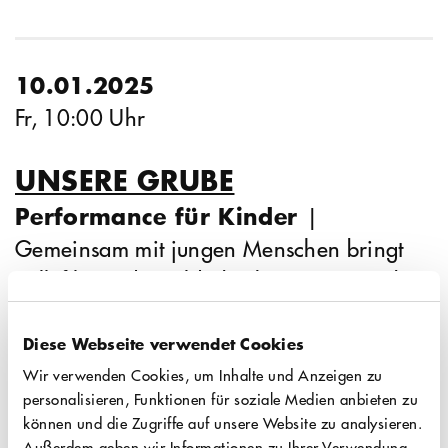
10.01.2025
Fr, 10:00 Uhr
UNSERE GRUBE
Performance für Kinder
|
Gemeinsam mit jungen Menschen bringt
pulk fiktion das Bilderbuch "Unsere Grube"
von Emma AdBåge (ausgezeichnet mit dem
Jugendliteraturpreis 2022) über die Freiheit
Diese Webseite verwendet Cookies
im Spiel auf die Bühne. Koproduktion pulk
Wir verwenden Cookies, um Inhalte und Anzeigen zu
personalisieren, Funktionen für soziale Medien anbieten zu
fiktion mit FFT Düsseldorf & FWT. Für alle
können und die Zugriffe auf unsere Website zu analysieren.
HEUTE KÖLN-PREMIERE
ab 5 Jahren
Außerdem geben wir Informationen zu Ihrer Verwendung