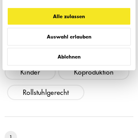
pulk fiktion das Bilderbuch "Unsere Grube"
von Emma AdBåge (ausgezeichnet mit dem
Alle zulassen
Jugendliteraturpreis 2022) über die Freiheit
im Spiel auf die Bühne. Koproduktion pulk
Auswahl erlauben
fiktion mit FFT Düsseldorf & FWT. Für alle
HEUTE KÖLN-PREMIERE
ab 5 Jahren
Ablehnen
Kinder
Koproduktion
Rollstuhlgerecht
1