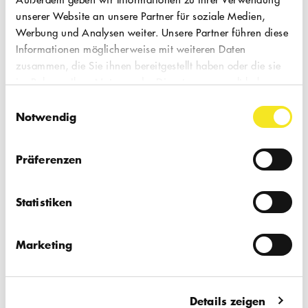
unserer Website an unsere Partner für soziale Medien,
Werbung und Analysen weiter. Unsere Partner führen diese
Kinder
Koproduktion
Informationen möglicherweise mit weiteren Daten
zusammen, die Sie ihnen bereitgestellt haben oder die sie
im Rahmen Ihrer Nutzung der Dienste gesammelt haben.
Rollstuhlgerecht
Einwilligungsauswahl
Notwendig
Präferenzen
10.01.2025
Fr, 18:00 Uhr
Statistiken
UNSERE GRUBE
Marketing
Performance für Kinder
|
Gemeinsam mit jungen Menschen bringt
Details zeigen