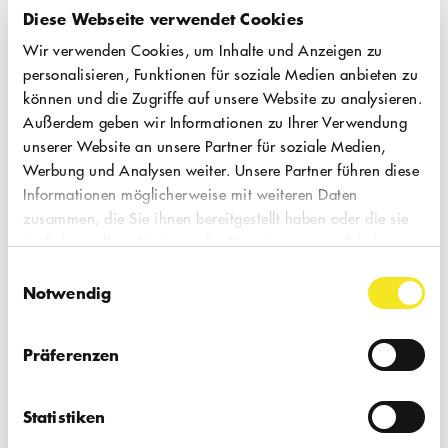
Diese Webseite verwendet Cookies
Wir verwenden Cookies, um Inhalte und Anzeigen zu
personalisieren, Funktionen für soziale Medien anbieten zu
09.02.2025
können und die Zugriffe auf unsere Website zu analysieren.
So, 18:00 Uhr
Außerdem geben wir Informationen zu Ihrer Verwendung
unserer Website an unsere Partner für soziale Medien,
Werbung und Analysen weiter. Unsere Partner führen diese
POSTHUMAN CONDITION
Informationen möglicherweise mit weiteren Daten
Schauspiel
|
In „Posthuman Condition“
zusammen, die Sie ihnen bereitgestellt haben oder die sie
im Rahmen Ihrer Nutzung der Dienste gesammelt haben.
verarbeitet der 1975 in Hongkong
Einwilligungsauswahl
geborene Theaterautor Pat To Yan -
Notwendig
literarisch inspiriert vom magischen
Realismus - Erfahrungen in einer Diktatur
Präferenzen
und beschwört einfühlsam die Macht des
Mit Hörunterstützung
Widerstands.
Statistiken