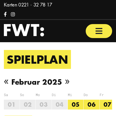
Zum Inhalt springen
Karten
0221 - 32 78 17
Facebook
Instagram
Haupt
SPIELPLAN
Vorheriger Monat
Nächster Mo
«
»
Februar 2025
Sa
So
Mo
Di
Mi
Do
Fr
01
02
03
04
05
06
07