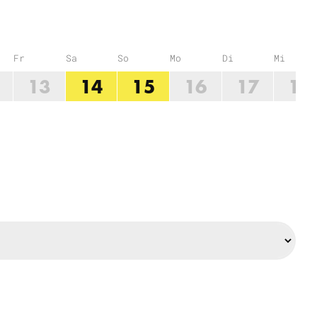
Fr
Sa
So
Mo
Di
Mi
13
14
15
16
17
18