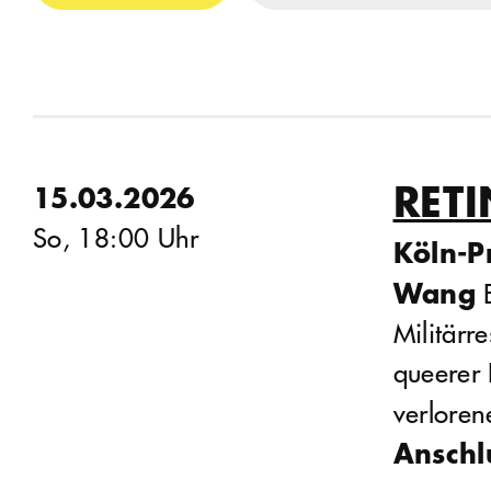
RET
15.03.2026
So, 18:00 Uhr
Köln-P
Wang
E
Militär
queerer 
verloren
Anschl