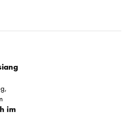
siang
ng,
m
h im