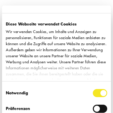
16.01.2026
Diese Webseite verwendet Cookies
Fr, 20:00 Uhr
Wir verwenden Cookies, um Inhalte und Anzeigen zu
personalisieren, Funktionen für soziale Medien anbieten zu
ANNETTE, EIN
können und die Zugriffe auf unsere Website zu analysieren.
Außerdem geben wir Informationen zu Ihrer Verwendung
HELDINNENEPOS
unserer Website an unsere Partner für soziale Medien,
Romanadaption
Werbung und Analysen weiter. Unsere Partner führen diese
| Die
Informationen möglicherweise mit weiteren Daten
Lebensgeschichte der Französin Anne
zusammen, die Sie ihnen bereitgestellt haben oder die sie
Beaumanoir. Das mit dem Deutschen
im Rahmen Ihrer Nutzung der Dienste gesammelt haben.
Buchpreis 2020 ausgezeichnete Werk von
Einwilligungsauswahl
Notwendig
Anne Weber stellt bewusst eine Frau ins
Zentrum einer literarischen Form, die in
Präferenzen
der Regel männlichen Helden vorbehalten