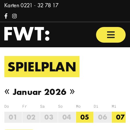
Zum Inhalt springen
Karten
0221 - 32 78 17
Facebook
Instagram
Haupt
SPIELPLAN
Vorheriger Monat
Nächster Mon
«
»
Januar 2026
Do
Fr
Sa
So
Mo
Di
Mi
01
02
03
04
05
06
07