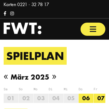
Zum Inhalt springen
Karten
0221 - 32 78 17
Facebook
Instagram
Haupt
SPIELPLAN
Vorheriger Monat
Nächster Mona
«
»
März 2025
Sa
So
Mo
Di
Mi
Do
Fr
01
02
03
04
05
06
07