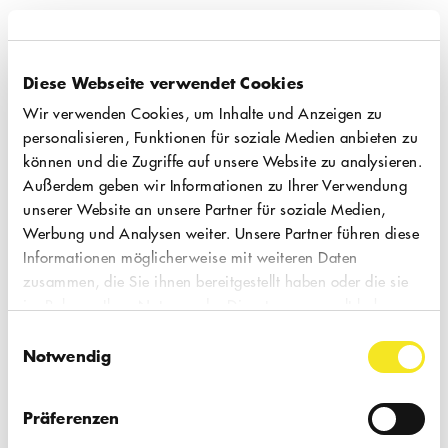
09.03.2025
Diese Webseite verwendet Cookies
So, 18:00 Uhr
Wir verwenden Cookies, um Inhalte und Anzeigen zu
personalisieren, Funktionen für soziale Medien anbieten zu
können und die Zugriffe auf unsere Website zu analysieren.
MUTTER*SEIN. EINE
Außerdem geben wir Informationen zu Ihrer Verwendung
VIELSTIMMIGE SAMMLUNG
unserer Website an unsere Partner für soziale Medien,
Werbung und Analysen weiter. Unsere Partner führen diese
Installation
| "Muttersein" ist eine
Informationen möglicherweise mit weiteren Daten
entgrenzende Erfahrung: körperlich und
zusammen, die Sie ihnen bereitgestellt haben oder die sie
im Rahmen Ihrer Nutzung der Dienste gesammelt haben.
emotional. Hinzu kommt die Konfrontation
Einwilligungsauswahl
mit gesellschaftlichen Barrieren. Im
Notwendig
Rahmen einer Sammlung werden die
diversen Erfahrungen von Frauen*
Präferenzen
zusammengetragen und von einem