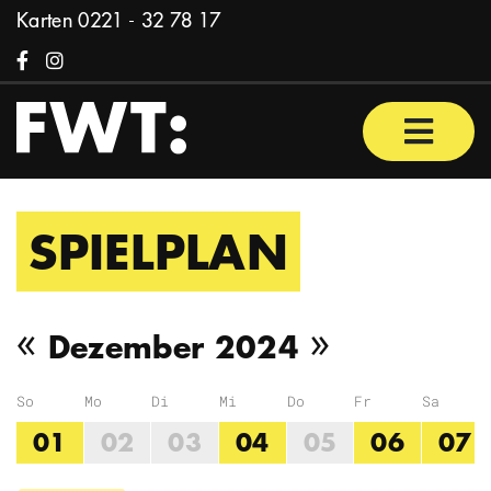
Zum Inhalt springen
Karten
0221 - 32 78 17
Facebook
Instagram
Haupt
SPIELPLAN
Vorheriger Monat
Nächster 
«
»
Dezember 2024
So
Mo
Di
Mi
Do
Fr
Sa
01
02
03
04
05
06
07