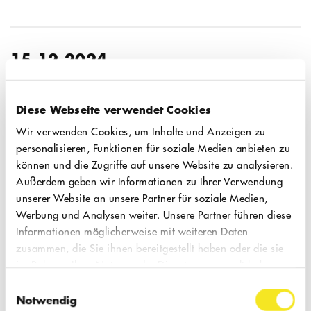
15.12.2024
So, 18:00 Uhr
Diese Webseite verwendet Cookies
QUEERE REVOLUTION
Wir verwenden Cookies, um Inhalte und Anzeigen zu
Was uns gelingen müsste, gerade
personalisieren, Funktionen für soziale Medien anbieten zu
können und die Zugriffe auf unsere Website zu analysieren.
das liegt uns nicht | Partizipatives
Außerdem geben wir Informationen zu Ihrer Verwendung
Theaterprojekt
| Eine Zeitreise mit
unserer Website an unsere Partner für soziale Medien,
queeren Expert:innen zurück zum Beginn
Werbung und Analysen weiter. Unsere Partner führen diese
Informationen möglicherweise mit weiteren Daten
queerer Emanzipationsbewegung.
zusammen, die Sie ihnen bereitgestellt haben oder die sie
Koproduktion Produktionsbüro Petra P.,
im Rahmen Ihrer Nutzung der Dienste gesammelt haben.
Sommerblut Kulturfestival & FWT |
Einwilligungsauswahl
Notwendig
Altersempfehlung ab 14 Jahren.