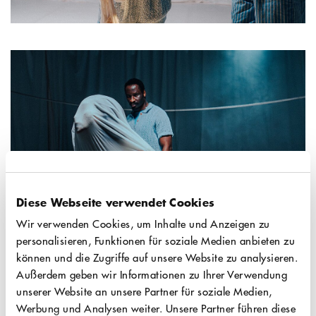
Gaziantep (Türkei), immigrierte in jungen
Jahren ins Ruhrgebiet. Sie studierte
Szenische Forschung, Kunstgeschichte,
Religionswissenschaft sowie Moderne und
Zeitgenössische Kunst. Studien- und
Bildungsaufenthalte führten sie nach Paris
und Tel Aviv. Ihre Inszenierungen zeichnen
sich durch eine poetisch-politische
Auseinandersetzung mit Erinnerung,
Diese Webseite verwendet Cookies
Zugehörigkeit und gesellschaftlichen
Wir verwenden Cookies, um Inhalte und Anzeigen zu
Machtstrukturen aus. Dabei verbindet sie
personalisieren, Funktionen für soziale Medien anbieten zu
dokumentarische und performative Formen
können und die Zugriffe auf unsere Website zu analysieren.
mit einer sensiblen, experimentellen
Außerdem geben wir Informationen zu Ihrer Verwendung
unserer Website an unsere Partner für soziale Medien,
Bildsprache, in der sich das Persönliche
Werbung und Analysen weiter. Unsere Partner führen diese