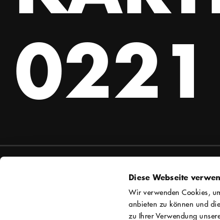
0221 
Service
Kontakt
Diese Webseite verwen
Kontakt & Anfahrt
Freies Werk
Wir verwenden Cookies, um 
Tickets & Preise
Zugweg 10
anbieten zu können und die
Gutscheine
50677 Köl
zu Ihrer Verwendung unsere