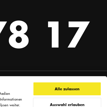
78 17
Alle zulassen
Medien
 Informationen
Auswahl erlauben
ysen weiter.