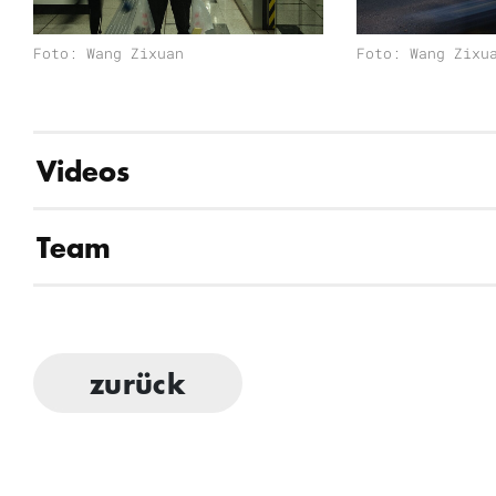
gezeigt.
Foto: Wang Zixuan
Foto: Wang Zixu
Wang Chong
ist der Gründer des Thé
Peking ansässigen Performance-Gruppe. E
mit den meisten internationalen Aufträ
Videos
Ländern aufgeführt und von Kritiker:in
Arbeiten denken klassische und zeitgenö
Team
experimentieren mit theatralen Formen u
so kritische, oft konfrontative Kommen
Geschichte. Zu Wang Chongs Werken ge
zurück
das 2013 mit dem Festival/Tokyo Award
von der Beijing News als beste chinesi
bezeichnet wurde; „Teahouse 2.0“, da