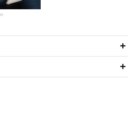
an
âtre du Rêve Expérimental, einer in
r ist der chinesische Theaterregisseur
gen: Seine Werke wurden in mehr als 20
nen in aller Welt gelobt. Wang Chongs
ssische Literaturen radikal neu,
nd multimedialen Strategien und liefern
tare zur modernen chinesischen
hören: „The Warfare of Landmine 2.0“,
 ausgezeichnet wurde; „Lu Xun“, das
sche Aufführung des Jahres 2016
s mit dem One Drama Award The Best