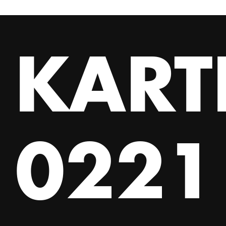
Little Theater Performance des Jahres 
“Asiawochen”, Premiere in 2026 im Thea
globales Nomadenleben.
KART
EN
Wang Chong gets probably more around
director, being a global nomad who pres
0221 
artistic manifesto. After being present
at the Berliner Theatertreffen, the pie
We can’t really tell you what this show
can’t really tell you that either. So, wh
this performance is an intimate and unex