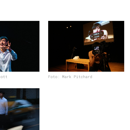
 es in dieser Arbeit geht. Wozu diese
 wir auch nicht wirklich beantworten.
ormance ist ein überraschendes Solo
hong findet sich selbst alleine auf einer
liches Manifest über das künstlerische
 eine Performance mit genauso vielen
cott
Foto: Mark Pitchard
hellendes Porträt von Familie und
etrachtung der Rolle von Künstler:innen
en. Diese Arbeit feierte ihre Premiere
 als 60 Mal auf sechs Kontinenten