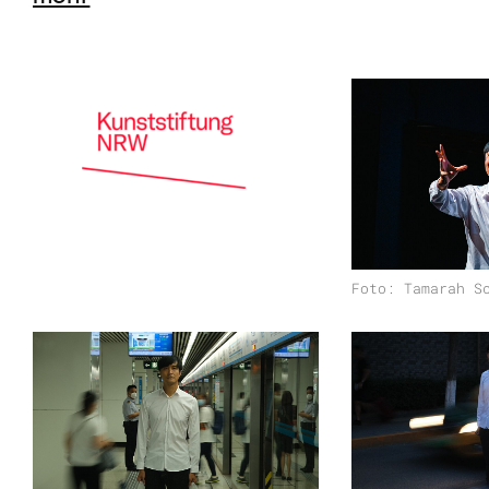
Wir können nicht wirklich sagen, worum
Geheimniskrämerei? Diese Frage können
Was aber können wir sagen? Diese Perf
über kreative Risikobereitschaft. Wang C
Bühne wieder und präsentiert ein persön
Schaffen in der Heimat und im Ausland:
Fragen wie Antworten.
Foto: Tamarah S
„Made in China 2.0“ ist nicht nur ein er
Popkultur, es ist auch eine bewegende B
und Provokateur:innen in unsicheren Zeit
2023 in Boston und wurde seitdem mehr