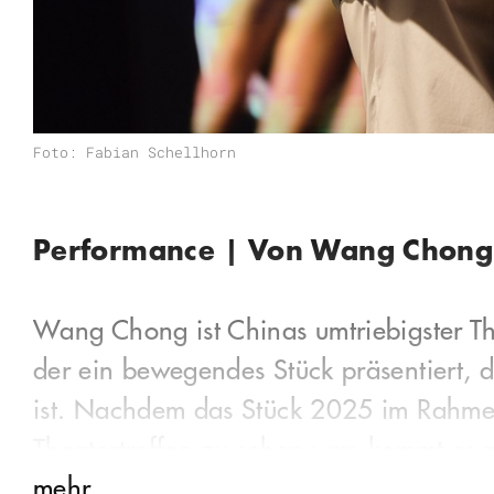
Foto: Fabian Schellhorn
Performance | Von Wang Chong
Wang Chong ist Chinas umtriebigster Th
der ein bewegendes Stück präsentiert, da
ist. Nachdem das Stück 2025 im Rahmen
Theatertreffen zu sehen war, kommt es
mehr