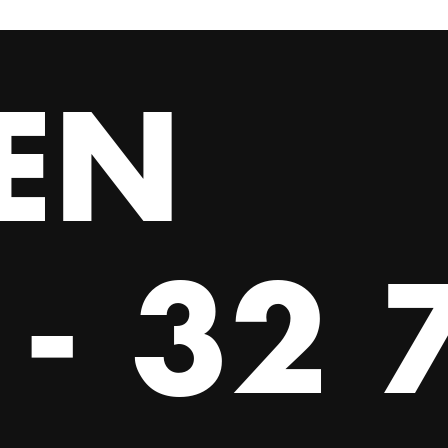
2017 ausgezeichnet wurde; und
ter Heidelberg. Seit 2022 führt er ein
EN
 than any other Chinese theatre
ents a moving play that is also an
- 32 
ed in 2025 as part of the framing program
ce now comes to the FWT: Cologne.
 is about. Why the mystery? Well, we
at can we tell you? We can tell you that
pected solo about creative risk-taking.