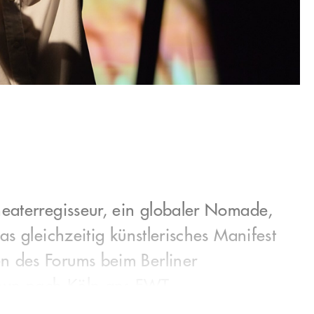
eaterregisseur, ein globaler Nomade,
s gleichzeitig künstlerisches Manifest
 des Forums beim Berliner
 nun nach Köln ans FWT.