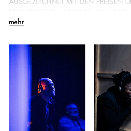
AUSGEZEICHNET MIT DEN PREISEN D
ERWACHSENENJURY DES 40. WESTWI
mehr
Das Publikum zieht aus, um das Grusel
kommen in einem theatralen Live-Hörsp
Geistern, Fledermäusen und Monstern s
Alltags und den Schrecken der heutigen 
zu verpassen.
Theatrales Live-Hörspiel bedeutet bei G
der Bühne und hört etwas über Kopfhörer
Raum.
Gefördert durch das Kulturamt der Stadt