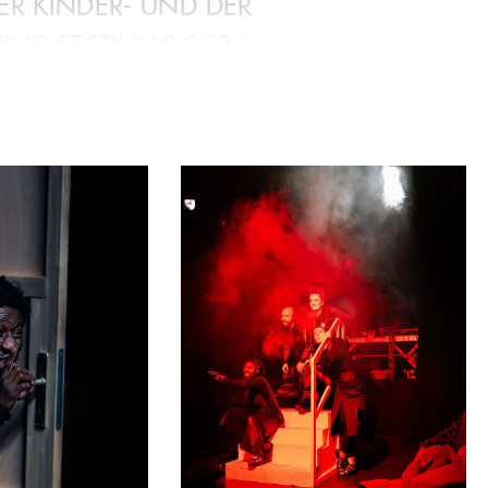
ER KINDER- UND DER
ND FESTIVALS 2024
n zu lernen. Kinder und Erwachsene
iel zusammen. Zwischen fantastischen
ucht das Stück nach den Ängsten des
Welt, um ihnen einen lustvollen Auftritt
RUSEL: das Publikum sitzt gemeinsam auf
, erlebt aber auch Dinge parallel im
 Köln, das Ministerium für Kultur und