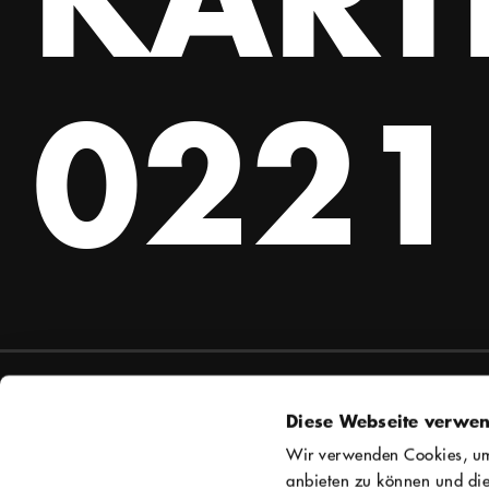
0221 
Service
Kontakt
Diese Webseite verwen
Kontakt & Anfahrt
Freies Werk
Wir verwenden Cookies, um 
Tickets & Preise
Zugweg 10
anbieten zu können und die