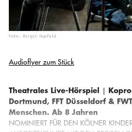
Foto: Birgit Hupfeld
Audioflyer zum Stück
Theatrales Live-Hörspiel
Koprod
|
Dortmund, FFT Düsseldorf & FWT
Menschen. Ab 8 Jahren
NOMINIERT FÜR DEN KÖLNER KINDER