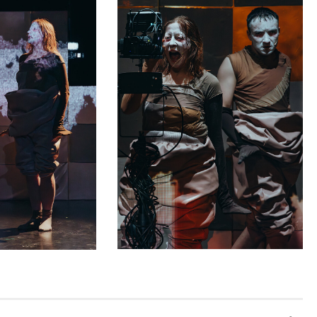
nzen durch. Dabei entdecken sie Brüche
 weder Utopie noch Erlösung bereithält.
kommen Stroboskop-Effekte zum
e Vorstellung stattfindet, ist über einen
glich. Es stehen vier Rollstuhlplätze zur
tzung
mit dem Sennheiser
ch? Sprechen Sie uns gerne an.