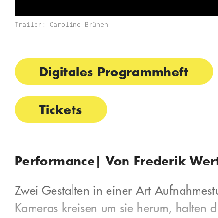
Trailer: Caroline Brünen
Digitales Programmheft
Tickets
Performance
| Von Frederik Wer
Zwei Gestalten in einer Art Aufnahmestu
Kameras kreisen um sie herum, halten d