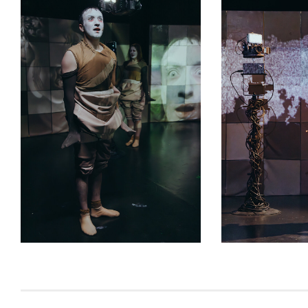
Körperoptimierung und deren Konseque
und Risse einer glatten Designwelt, die
HINWEIS: In der Inszenierung 
Einsatz!
Infos zur Barrierefreiheit
Die Bühne im Untergeschoss, auf der dies
Fahrstuhl für Rollstuhlfahrer:innen zugän
Verfügung.
Die Inszenierung ist für die
Hörunterstü
MobileConnect-System eingerichtet.
Sie haben Fragen zu Ihrem Theaterbesu