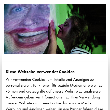
Entstaubt bedeute es nämlich ein Theater,
„das Geschichten erzählen will, das
nahbar und inklusiv ist.“
Infos zur Barrierefreiheit
Beim Zugang zur Erdgeschoss-Bühne, auf
der diese Vorstellung stattfindet, sind einige
Stufen zu überwinden. Daher ist der
Zugang für Rollstuhlfahrer:innen leider
Diese Webseite verwendet Cookies
nicht barrierefrei.
Wir verwenden Cookies, um Inhalte und Anzeigen zu
Die Inszenierung ist für die
personalisieren, Funktionen für soziale Medien anbieten zu
Hörunterstützung
mit dem Sennheiser
können und die Zugriffe auf unsere Website zu analysieren.
Außerdem geben wir Informationen zu Ihrer Verwendung
MobileConnect-System eingerichtet.
unserer Website an unsere Partner für soziale Medien,
Sie haben Fragen zu Ihrem Theaterbesuch?
Werbung und Analysen weiter. Unsere Partner führen diese