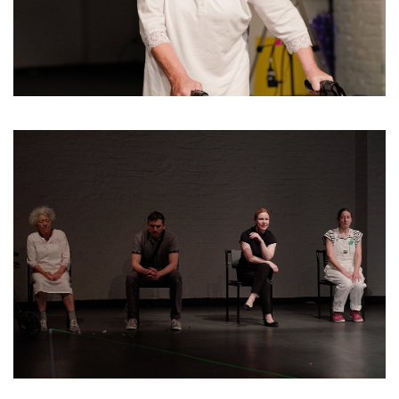
Möwe“, einstmals Arbeiterkneipe und
Kulturzentrum, konkurriert. In der
hyperwoken Svenja haust „der Don“, ihr
hässliches Alter Ego, das Unterschichtler,
Wurstesser und Reality-TV-Gucker verachtet
und sich immer hemmungs- und schamloser
in die Handlung einmischt.
Nora Abdel-Maksoud macht aus ihrer
Empörung über gesellschaftliche
Verhältnisse böse Komödien. Als eine neue
Form des Volkstheaters werden diese
mitunter bezeichnet, und damit ist sie sehr
einverstanden. „Ich mag das Wort
Volkstheater unglaublich gern,“ sagt sie.