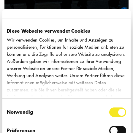
der diese Vorstellung stattfindet, sind einige
Stufen zu überwinden. Daher ist der
Zugang für Rollstuhlfahrer:innen leider
nicht barrierefrei. Sie haben Fragen zu
Diese Webseite verwendet Cookies
Ihrem Theaterbesuch? Sprechen Sie uns
Wir verwenden Cookies, um Inhalte und Anzeigen zu
gerne an.
personalisieren, Funktionen für soziale Medien anbieten zu
können und die Zugriffe auf unsere Website zu analysieren.
Außerdem geben wir Informationen zu Ihrer Verwendung
unserer Website an unsere Partner für soziale Medien,
Werbung und Analysen weiter. Unsere Partner führen diese
Informationen möglicherweise mit weiteren Daten
zusammen, die Sie ihnen bereitgestellt haben oder die sie
im Rahmen Ihrer Nutzung der Dienste gesammelt haben.
Einwilligungsauswahl
Notwendig
Präferenzen