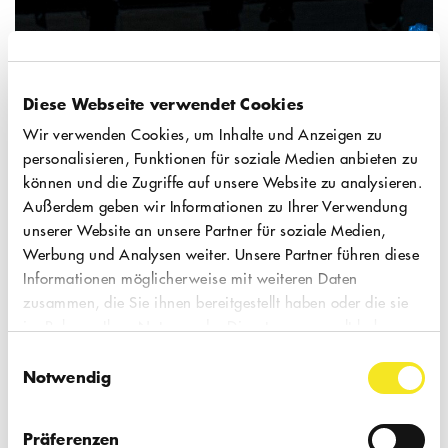
der diese Vorstellung stattfindet, sind einige
Stufen zu überwinden. Daher ist der
Zugang für Rollstuhlfahrer:innen leider
nicht barrierefrei. Sie haben Fragen zu
Diese Webseite verwendet Cookies
Ihrem Theaterbesuch? Sprechen Sie uns
Wir verwenden Cookies, um Inhalte und Anzeigen zu
gerne an.
personalisieren, Funktionen für soziale Medien anbieten zu
können und die Zugriffe auf unsere Website zu analysieren.
Außerdem geben wir Informationen zu Ihrer Verwendung
unserer Website an unsere Partner für soziale Medien,
Werbung und Analysen weiter. Unsere Partner führen diese
Informationen möglicherweise mit weiteren Daten
zusammen, die Sie ihnen bereitgestellt haben oder die sie
im Rahmen Ihrer Nutzung der Dienste gesammelt haben.
Einwilligungsauswahl
Notwendig
Präferenzen