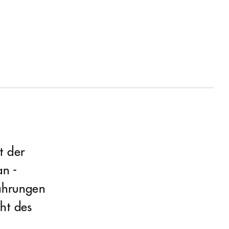
t der
an -
fahrungen
ht des