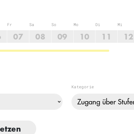
 Monat
Fr
Sa
So
Mo
Di
Mi
6
07
08
09
10
11
12
Kategorie
setzen