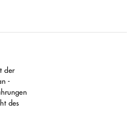
t der
an -
fahrungen
ht des